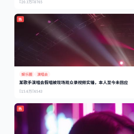
20.3万
8765
热
娱乐圈
演唱会
某歌手演唱会假唱被现场观众录视频实锤，本人至今未回应
15.6万
6543
热