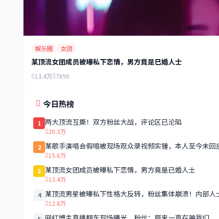
娱乐圈
女团
某顶流女团成员被曝私下恋情，男方竟是已婚人士
13.4万
7890
今日热榜
两大顶流互撕！双方粉丝大战，评论区已沦陷
1
20.3万
某歌手演唱会假唱被现场观众录视频实锤，本人至今未回
2
15.6万
某顶流女团成员被曝私下恋情，男方竟是已婚人士
3
13.4万
某顶流男星被曝私下性格大反转，粉丝集体崩溃！内部人
4
12.8万
网红博主直播翻车现场曝光，粉丝：原来一直在骗我们
5