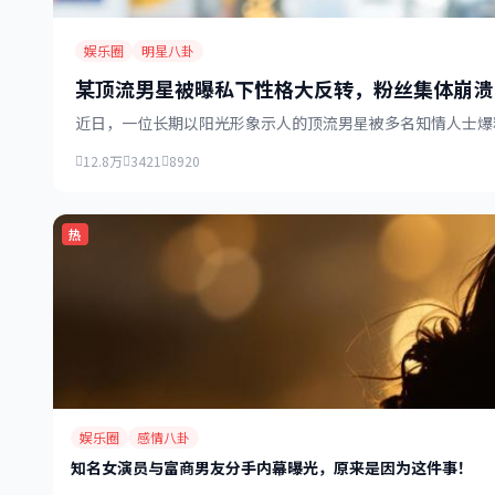
娱乐圈
明星八卦
某顶流男星被曝私下性格大反转，粉丝集体崩溃
近日，一位长期以阳光形象示人的顶流男星被多名知情人士爆
12.8万
3421
8920
热
娱乐圈
感情八卦
知名女演员与富商男友分手内幕曝光，原来是因为这件事！