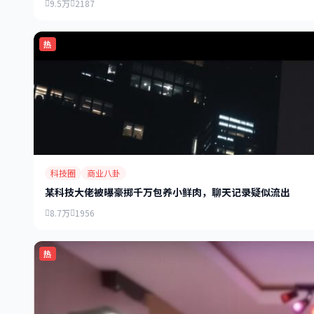
9.5万
2187
热
科技圈
商业八卦
某科技大佬被曝豪掷千万包养小鲜肉，聊天记录疑似流出
8.7万
1956
热