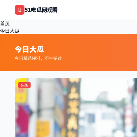
跳过导航
51吃瓜网观看
首页
今日大瓜
今日大瓜
今日精选爆料，不容错过
头条