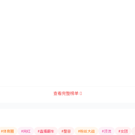
！
查看完整榜单
#体育圈
#网红
#直播翻车
#整容
#粉丝大战
#顶流
#女团