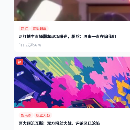
网红
直播翻车
网红博主直播翻车现场曝光，粉丝：原来一直在骗我们
11.2万
5678
热
娱乐圈
粉丝大战
两大顶流互撕！双方粉丝大战，评论区已沦陷