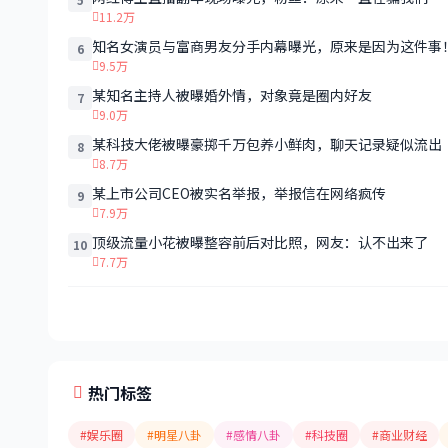
11.2万
知名女演员与富商男友分手内幕曝光，原来是因为这件事
6
9.5万
某知名主持人被曝婚外情，对象竟是圈内好友
7
9.0万
某科技大佬被曝豪掷千万包养小鲜肉，聊天记录疑似流出
8
8.7万
某上市公司CEO被实名举报，举报信在网络疯传
9
7.9万
顶级流量小花被曝整容前后对比照，网友：认不出来了
10
7.7万
热门标签
#娱乐圈
#明星八卦
#感情八卦
#科技圈
#商业财经