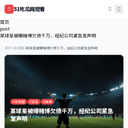
跳过导航
51吃瓜网观看
首页
post
某球星被曝赌博欠债千万，经纪公司紧急发声明
首页
体育圈
某球星被曝赌博欠债千万，经纪公司紧急发声明
#体育圈
#球星
#赌博
某球星被曝赌博欠债千万，经纪公司紧急
发声明