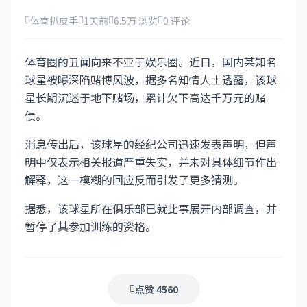
体育扒皮手
1天前
6.5万 浏览
0 评论
体育圈的丑闻向来不亚于娱乐圈。近日，国内某知名
球星被曝深陷赌博风波，据多名知情人士透露，该球
星长期沉迷于地下赌场，累计欠下高达千万元的赌
债。
消息传出后，该球星的经纪公司迅速发表声明，但声
明中仅表示相关报道严重失实，并未对具体细节作出
解释，这一模糊的回应反而引发了更多猜测。
据悉，该球星所在俱乐部已就此事展开内部调查，并
暂停了其参加训练的资格。
点赞 4560