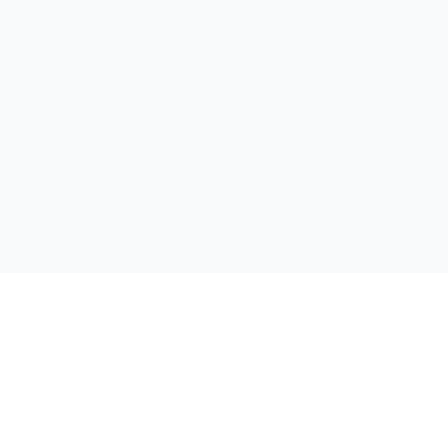
51吃瓜网观看
全网最新最全吃瓜爆料网，汇聚娱乐圈、科技圈、体育圈最新八卦