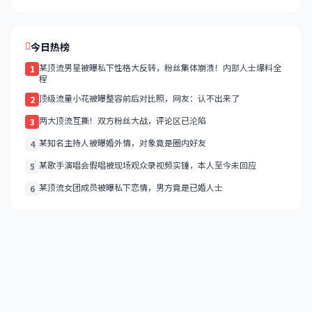
今日热榜
某顶流男星被曝私下性格大反转，粉丝集体崩溃！内部人士爆料全
1
程
顶级流量小花被曝整容前后对比照，网友：认不出来了
2
两大顶流互撕！双方粉丝大战，评论区已沦陷
3
某知名主持人被曝婚外情，对象竟是圈内好友
4
某歌手演唱会假唱被现场观众录视频实锤，本人至今未回应
5
某顶流女团成员被曝私下恋情，男方竟是已婚人士
6