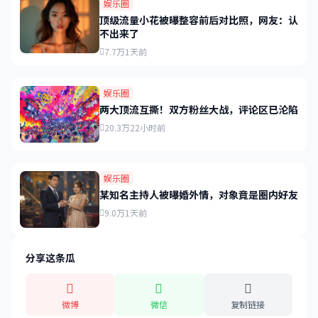
娱乐圈
顶级流量小花被曝整容前后对比照，网友：认
不出来了
7.7万
1天前
娱乐圈
两大顶流互撕！双方粉丝大战，评论区已沦陷
20.3万
22小时前
娱乐圈
某知名主持人被曝婚外情，对象竟是圈内好友
9.0万
1天前
分享这条瓜
微博
微信
复制链接