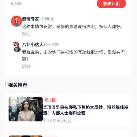
发表评论
0/500
感情专家
18小时前
这种事情很正常，感情的事谁说得准呢，祝两人都好。
456
八卦小达人
18小时前
我就说嘛，上次他们在机场的互动就很奇怪，果然有问
题！
789
相关推荐
娱乐圈
某顶流男星被曝私下性格大反转，粉丝集体崩
溃！内部人士爆料全程
12.8万
20小时前