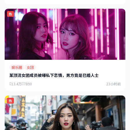
热
娱乐圈
女团
某顶流女团成员被曝私下恋情，男方竟是已婚人士
13.4万
7890
23小时前
热