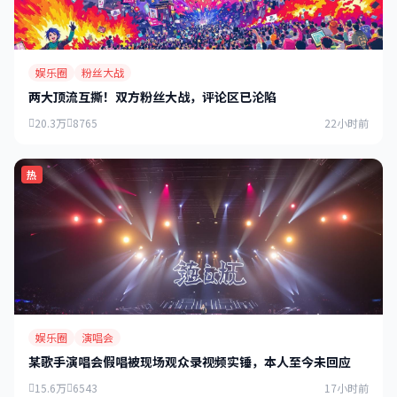
娱乐圈
粉丝大战
两大顶流互撕！双方粉丝大战，评论区已沦陷
20.3万
8765
22小时前
热
娱乐圈
演唱会
某歌手演唱会假唱被现场观众录视频实锤，本人至今未回应
15.6万
6543
17小时前