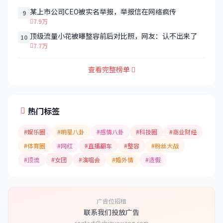
某上市公司CEO被实名举报，举报信在网络疯传
9
7.9万
顶级流量小花被曝整容前后对比照，网友：认不出来了
10
7.7万
查看完整榜单
热门标签
#娱乐圈
#明星八卦
#感情八卦
#科技圈
#商业财经
#体育圈
#网红
#直播翻车
#整容
#粉丝大战
#顶流
#女团
#演唱会
#婚外情
#造假
广告位招租
联系我们投放广告
contact@chiguawang.com