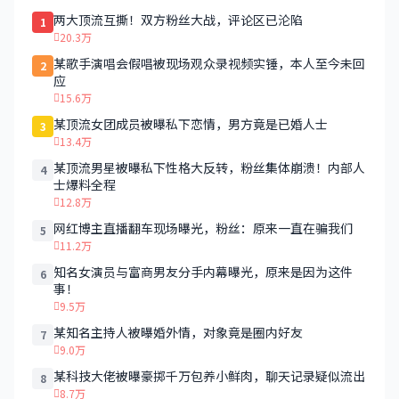
两大顶流互撕！双方粉丝大战，评论区已沦陷
1
20.3万
某歌手演唱会假唱被现场观众录视频实锤，本人至今未回
2
应
15.6万
某顶流女团成员被曝私下恋情，男方竟是已婚人士
3
13.4万
某顶流男星被曝私下性格大反转，粉丝集体崩溃！内部人
4
士爆料全程
12.8万
网红博主直播翻车现场曝光，粉丝：原来一直在骗我们
5
11.2万
知名女演员与富商男友分手内幕曝光，原来是因为这件
6
事！
9.5万
某知名主持人被曝婚外情，对象竟是圈内好友
7
9.0万
某科技大佬被曝豪掷千万包养小鲜肉，聊天记录疑似流出
8
8.7万