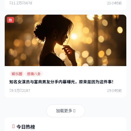
11.2万
5678
21小时前
热
娱乐圈
感情八卦
知名女演员与富商男友分手内幕曝光，原来是因为这件事！
9.5万
2187
19小时前
加载更多
今日热榜