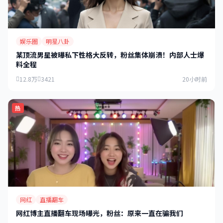
娱乐圈
明星八卦
某顶流男星被曝私下性格大反转，粉丝集体崩溃！内部人士爆
料全程
12.8万
3421
20小时前
热
网红
直播翻车
网红博主直播翻车现场曝光，粉丝：原来一直在骗我们